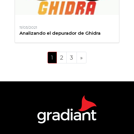
11/03/2021
Analizando el depurador de Ghidra
Posts navigation
1
2
3
»