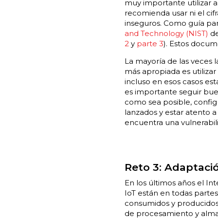
muy importante utilizar 
recomienda usar ni el cif
inseguros. Como guía par
and Technology
(NIST)
de
2
y
parte 3
). Estos docum
La mayoría de las veces l
más apropiada es utilizar
incluso en esos casos es
es importante seguir buen
como sea posible, config
lanzados y estar atento a
encuentra una vulnerabil
Reto 3: Adaptació
En los últimos años el In
IoT están en todas parte
consumidos y producidos 
de procesamiento y almac