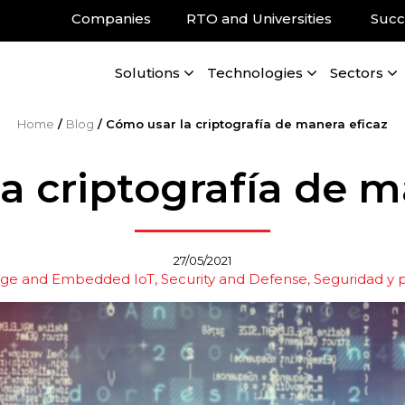
Companies
RTO and Universities
Succ
Solutions
Technologies
Sectors
Home
/
Blog
/
Cómo usar la criptografía de manera eficaz
a criptografía de m
27/05/2021
dge and Embedded IoT
Security and Defense
Seguridad y p