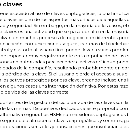
e claves
viene asociado al uso de claves criptográficas, lo cual implic
de claves es uno de los aspectos más críticos para aquellas
dad y seguridad. Sin embargo, en la mayoría de los casos, 
e claves es una actividad que se pasa por alto en la mayorí
 utilizan en muchos procesos de negocio con diferentes prop
autenticación, comunicaciones seguras, carteras de blockchain
trol y custodia al usuario final puede llevar a varios proble
ede impactar muy negativamente en la reputación de las em
onas no autorizadas para acceder a activos críticos o pued
pleados de la compañía, resultando probablemente en cons
 pérdida de la clave. Si el usuario pierde el acceso a sus cl
 los activos protegidos por esa clave, creando incluso una 
en algunos casos una interrupción definitiva. Por estas ra
o de vida de las claves correcta.
ortantes de la gestión del ciclo de vida de las claves son l
 las mismas. Dispositivos dedicados a este propósito com
lternativa segura. Los HSMs son servidores criptográfico
seguro para almacenar claves criptográficas y secretos, ga
e operaciones sensibles y transacciones que involucran a esa