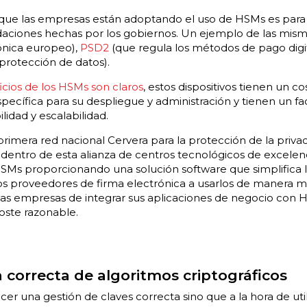
 que las empresas están adoptando el uso de HSMs es para 
aciones hechas por los gobiernos. Un ejemplo de las mis
ónica europeo),
PSD2
(que regula los métodos de pago digi
protección de datos).
cios de los HSMs son claros
, estos dispositivos tienen un c
pecífica para su despliegue y administración y tienen un fa
ilidad y escalabilidad.
a primera red nacional Cervera para la protección de la privac
 dentro de esta alianza de centros tecnológicos de excelen
HSMs proporcionando una solución software que simplifica l
 los proveedores de firma electrónica a usarlos de manera má
as empresas de integrar sus aplicaciones de negocio con 
coste razonable.
ón correcta de algoritmos criptográficos
r una gestión de claves correcta sino que a la hora de utili