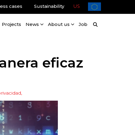
ess cases
Sustainability
US
Projects
News
About us
Job
anera eficaz
rivacidad