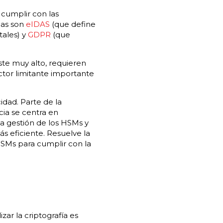
cumplir con las
mas son
eIDAS
(que define
tales) y
GDPR
(que
oste muy alto, requieren
ctor limitante importante
idad. Parte de la
cia se centra en
a gestión de los HSMs y
s eficiente. Resuelve la
HSMs para cumplir con la
zar la criptografía es