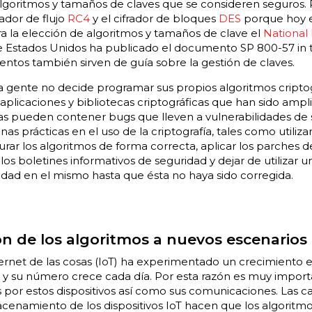
algoritmos y tamaños de claves que se consideren seguros. 
rador de flujo
RC4
y el cifrador de bloques
DES
porque hoy e
a la elección de algoritmos y tamaños de clave el
National 
 Estados Unidos ha publicado el documento SP 800-57 in tr
entos también sirven de guía sobre la gestión de claves.
a gente no decide programar sus propios algoritmos criptográ
 aplicaciones y bibliotecas criptográficas que han sido amp
tas pueden contener bugs que lleven a vulnerabilidades de 
as prácticas en el uso de la criptografía, tales como utiliza
urar los algoritmos de forma correcta, aplicar los parches
 los boletines informativos de seguridad y dejar de utilizar 
idad en el mismo hasta que ésta no haya sido corregida.
n de los algoritmos a nuevos escenarios
ternet de las cosas (IoT) ha experimentado un crecimiento e
s y su número crece cada día. Por esta razón es muy import
por estos dispositivos así como sus comunicaciones. Las ca
enamiento de los dispositivos IoT hacen que los algoritmos