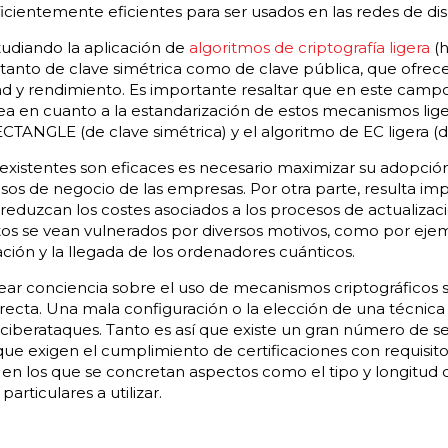
cientemente eficientes para ser usados en las redes de disp
tudiando la aplicación de
algoritmos de criptografía ligera
(h
), tanto de clave simétrica como de clave pública, que ofrece
d y rendimiento. Es importante resaltar que en este campo
a en cuanto a la estandarización de estos mecanismos lige
TANGLE (de clave simétrica) y el algoritmo de EC ligera (de
istentes son eficaces es necesario maximizar su adopción, 
sos de negocio de las empresas. Por otra parte, resulta im
 reduzcan los costes asociados a los procesos de actualizac
tos se vean vulnerados por diversos motivos, como por eje
ión y la llegada de los ordenadores cuánticos.
ear conciencia sobre el uso de mecanismos criptográficos 
recta. Una mala configuración o la elección de una técnica
ciberataques. Tanto es así que existe un gran número de s
ue exigen el cumplimiento de certificaciones con requisito
y en los que se concretan aspectos como el tipo y longitud d
articulares a utilizar.