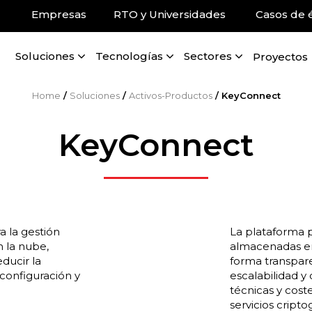
Empresas
RTO y Universidades
Casos de é
Soluciones
Tecnologías
Sectores
Proyectos
Home
/
Soluciones
/
Activos-Productos
/
KeyConnect
KeyConnect
a la gestión
La plataforma p
n la nube,
almacenadas en
ducir la
forma transpare
configuración y
escalabilidad y
técnicas y coste
servicios cript