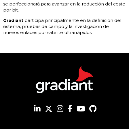
se perfeccionará
para avanzar
en la reducción
del coste
por bit.
Gradiant
participa
principalmente en la
definición del
sistema,
pruebas de campo
y la investigación de
nuevos
enlaces por satélite
ultrarrápidos
.