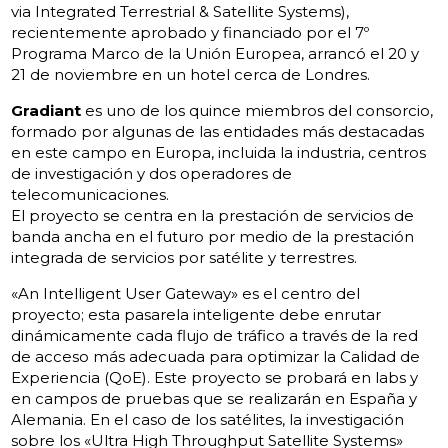
via Integrated Terrestrial & Satellite Systems),
recientemente
aprobado y financiado por el
7º
Programa Marco de la
Unión Europea
,
arrancó
el 20 y
21 de noviembre en
un hotel
cerca de Londres
.
Gradiant
es uno de
los quince
miembros del consorcio
,
formado
por algunas de
las entidades más
destacadas
en este campo
en Europa
, incluida la industria
, centros
de investigación
y dos operadores
de
telecomunicaciones.
El proyecto
se centra en la
prestación de
servicios de
banda ancha
en el futuro
por medio de
la prestación
integrada
de servicios por satélite
y terrestres.
«
An Intelligent User Gateway»
es el centro
del
proyecto;
esta pasarela inteligente
debe enrutar
dinámicamente
cada flujo de
tráfico a través de
la red
de acceso
más adecuada
para optimizar la
Calidad de
Experiencia
(QoE
).
Este proyecto
se probará en labs y
en campos de pruebas que se realizarán en España y
Alemania.
En el
caso de los satélites
, la investigación
sobre
los «Ultra High Throughput Satellite Systems»