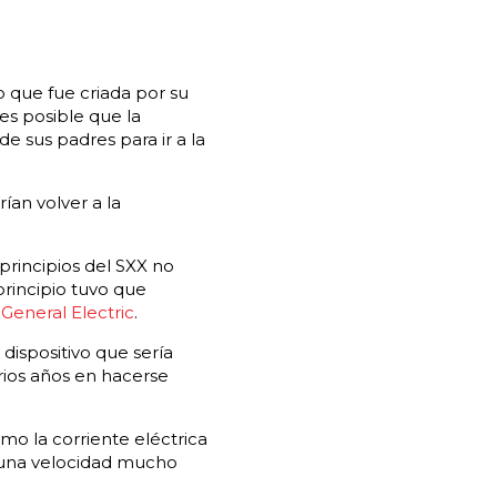
o que fue criada por su
es posible que la
de sus padres para ir a la
ían volver a la
 principios del SXX no
rincipio tuvo que
n
General Electric
.
dispositivo que sería
rios años en hacerse
o la corriente eléctrica
 una velocidad mucho