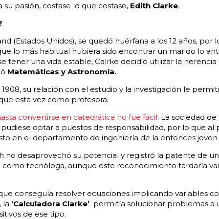
a su pasión, costase lo que costase,
Edith Clarke
.
?
d (Estados Unidos), se quedó huérfana a los 12 años, por l
e lo más habitual hubiera sido encontrar un marido lo ant
 tener una vida estable, Calrke decidió utilizar la herencia 
ió
Matemáticas y Astronomía.
08, su relación con el estudio y la investigación le permitir
nque esta vez como profesora.
asta convertirse en catedrática no fue fácil
. La sociedad de
udiese optar a puestos de responsabilidad, por lo que al p
to en el departamento de ingeniería de la entonces jove
 no desaprovechó su potencial y registró la patente de un 
n como tecnóloga, aunque este reconocimiento tardaría va
que conseguía resolver ecuaciones implicando variables com
 la
’Calculadora Clarke’
permitía solucionar problemas a
itivos de ese tipo.