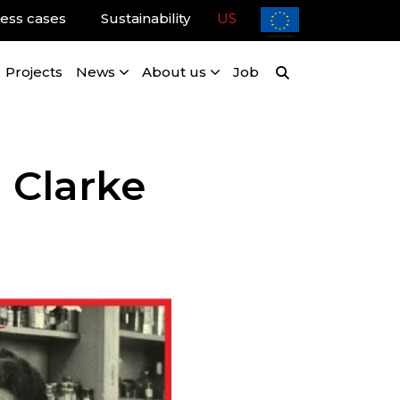
ess cases
Sustainability
US
Projects
News
About us
Job
 Clarke