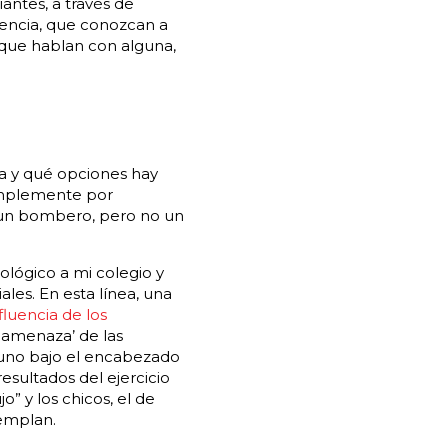
iantes, a través de
riencia, que conozcan a
que hablan con alguna,
a y qué opciones hay
simplemente por
un bombero, pero no un
lógico a mi colegio y
ales. En esta línea, una
fluencia de los
la amenaza’ de las
uno bajo el encabezado
esultados del ejercicio
” y los chicos, el de
emplan.