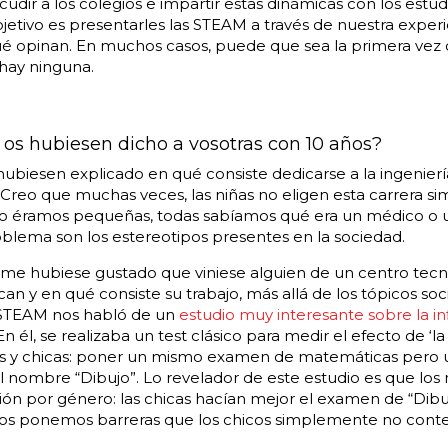
cudir a los colegios e impartir estas dinámicas con los estud
objetivo es presentarles las STEAM a través de nuestra expe
é opinan. En muchos casos, puede que sea la primera vez 
hay ninguna.
 os hubiesen dicho a vosotras con 10 años?
biesen explicado en qué consiste dedicarse a la ingenierí
. Creo que muchas veces, las niñas no eligen esta carrera 
o éramos pequeñas, todas sabíamos qué era un médico o 
roblema son los estereotipos presentes en la sociedad.
e hubiese gustado que viniese alguien de un centro tecno
an y en qué consiste su trabajo, más allá de los tópicos soci
TEAM nos habló de un
estudio
muy interesante sobre la in
 En él, se realizaba un test clásico para medir el efecto de ‘
s y chicas: poner un mismo examen de matemáticas pero 
l nombre “Dibujo”. Lo revelador de este estudio es que los r
n por género: las chicas hacían mejor el examen de “Dibujo
 nos ponemos barreras que los chicos simplemente no cont