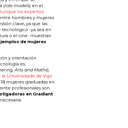
a (
role models
) en el
Aunque los expertos
entre hombres y mujeres
tión clave, ya que las
-tecnológico -ya sea en
atura o el cine- muestran
 ejemplos de mujeres
ión y orientación
ecnología es,
eering, Arts and Maths
)
.
e la Universidade de Vigo
n 18 mujeres graduadas en
veinte profesionales son
stigadoras en Gradiant
necesaria.