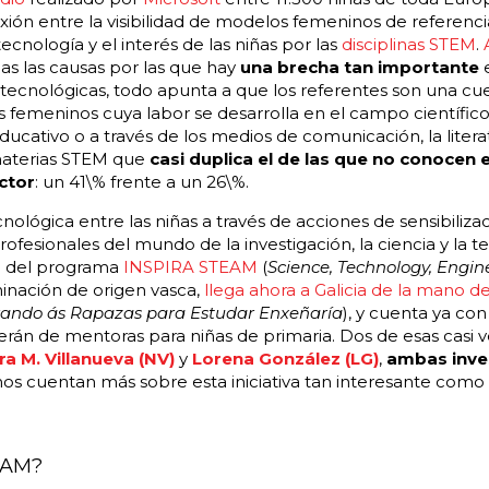
ión entre la visibilidad de modelos femeninos de referenci
ecnología y el interés de las niñas por las
disciplinas STEM
.
as las causas por las que hay
una brecha tan importante
tecnológicas, todo apunta a que los referentes son una cues
 femeninos cuya labor se desarrolla en el campo científico
educativo o a través de los medios de comunicación, la liter
 materias STEM que
casi duplica
el de las que no conocen
ctor
: un 41\% frente a un 26\%.
ológica entre las niñas a través de acciones de sensibilizac
ofesionales del mundo de la investigación, la ciencia y la t
o del programa
INSPIRA STEAM
(
Science, Technology, Engin
minación de origen vasca,
llega ahora a Galicia de la mano d
rando ás Rapazas para Estudar Enxeñaría
), y cuenta ya co
cerán de mentoras para niñas de primaria. Dos de esas casi 
a M. Villanueva (NV)
y
Lorena González (LG)
,
ambas inve
nos cuentan más sobre esta iniciativa tan interesante como 
EAM?