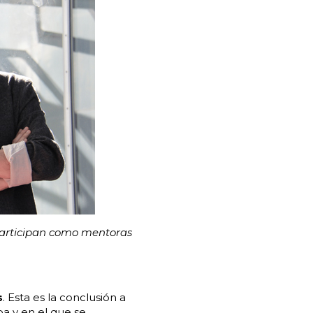
 participan como mentoras
s
. Esta es la conclusión a
a y en el que se