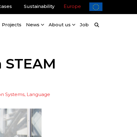
cases
Sustainability
Europe
Projects
News
About us
Job
ra STEAM
n Systems
Language