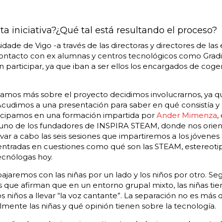
a iniciativa?¿Qué tal está resultando el proceso?
idade de Vigo -a través de las directoras y directores de las
ontacto con ex alumnas y centros tecnológicos como Gradia
participar, ya que iban a ser ellos los encargados de coger
amos más sobre el proyecto decidimos involucrarnos, ya 
 Acudimos a una presentación para saber en qué consistía 
ticipamos en una formación impartida por
Ander Mimenza
,
 uno de los fundadores de INSPIRA STEAM, donde nos orien
ar a cabo las seis sesiones que impartiremos a los jóvenes 
entradas en cuestiones como qué son las STEAM, estereotip
tecnólogas hoy.
ajaremos con las niñas por un lado y los niños por otro. S
s que afirman que en un entorno grupal mixto, las niñas ti
os niños a llevar “la voz cantante”. La separación no es más
mente las niñas y qué opinión tienen sobre la tecnología.