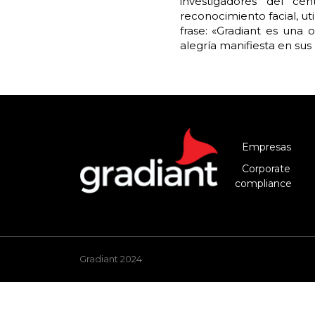
investigadores del ce
reconocimiento facial, ut
frase: «Gradiant es una 
alegría manifiesta en sus 
Empresas
Corporate
compliance
Gradiant 2024