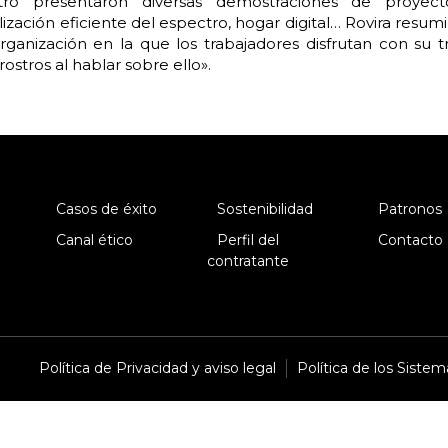
ntro presentaron diversas demostraciones de proy
ilización eficiente del espectro, hogar digital… Rovira resu
organización en la que los trabajadores disfrutan con su t
rostros al hablar sobre ello».
Casos de éxito
Sostenibilidad
Patronos
Canal ético
Perfil del
Contacto
contratante
Política de Privacidad y aviso legal
Política de los Siste