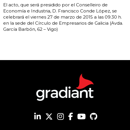
El acto, que será presidido por el Conselleiro de
Economía e Industria, D. Francisco Conde López, se
celebrará el viernes 27 de marzo de 2015 a las 09.30 h.
en la sede del Círculo de Empresarios de Galicia (Avda.
García Barbón, 62 – Vigo)