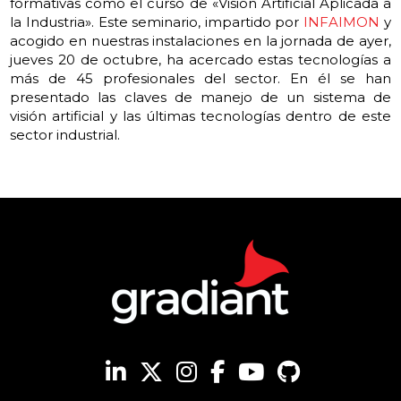
formativas como el curso de «Visión Artificial Aplicada a
la Industria». Este seminario, impartido por
INFAIMON
y
acogido en nuestras instalaciones en la jornada de ayer,
jueves 20 de octubre, ha acercado estas tecnologías a
más de 45 profesionales del sector. En él se han
presentado las claves de manejo de un sistema de
visión artificial y las últimas tecnologías dentro de este
sector industrial.