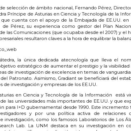
 selección de ámbito nacional, Fernando Pérez, Director
edra Príncipe de Asturias en Ciencia y Tecnología de la In
y que cuenta con el apoyo de la Embajada de EE.UU. en E
m de Pérez, su experiencia como gestor del Plan Nacio
 de las Comunicaciones (que ocupaba desde el 2007) y el
esariales resultaron claves a la hora de equilibrar la balanz
tedra, la única dedicada atecnología que lleva el nom
objetivo estratégico de aumentar el prestigio y la visibilidad
íneas de investigación de excelencia en temas de vanguardia
 del Patronato.
Asimismo, Gradiant se beneficiará del esta
os de investigación y empresas de los EE.UU.
turias en Ciencia y Tecnología de la Información está vin
e las universidades más importantes de EE.UU. y que ex
ón para I+D gubernamental desde 1990. Este incremento f
vestigadores y por una política activa de relaciones c
e investigación, como los famosos Laboratorios de Los Ál
search Lab. La UNM destaca en su investigación en co