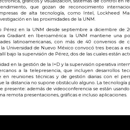
ctrónica, gráficos y visualización, sistemas de control en re
endimiento, que gozan de reconocimiento internacion
empresas de alta tecnología, como Intel, Lockheed Ma
nvestigación en las proximidades de la UNM.
o Pérez en la UNM desde septiembre a diciembre de 2009
ara Gradiant en Iberoamérica: la UNM mantiene una posi
idades latinoamericanas, con más de 40 convenios de co
 la Universidad de Nuevo México convocó tres becas a es
lí bajo la supervisión de Pérez, dos de las cuales están ac
idad en la gestión de la I+D y la supervisión operativa inte
canos a la telepresencia, que incluyen desarrollos tec
 en reuniones técnicas y de gestión diarias con el per
e la distancia no supone obstáculo alguno. La tecnología
ente presente: además de videoconferencia se están usand
a remota presentaciones, gráficas e incluso aplicaciones.