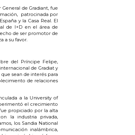
 General de Gradiant, fue
formación, patrocinada por
spaña y la Casa Real. El
nal de I+D en el área de
 hecho de ser promotor de
a a su favor.
bre del Príncipe Felipe,
 internacional de Gradiat y
 que sean de interés para
blecimiento de relaciones
culada a la University of
perimentó el crecimiento
ue propiciado por la alta
on la industria privada,
amos, los Sandia National
municación inalámbrica,