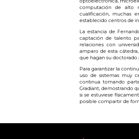
optoelectrónica, microele
computación de alto r
cualificación, muchas 
establecido centros de i
La estancia de Fernand
captación de talento p
relaciones con univers
amparo de esta cátedra,
que hagan su doctorado al
Para garantizar la continu
uso de sistemas muy cer
continua tomando parte
Gradiant, demostrando qu
si se estuviese físicam
posible compartir de form