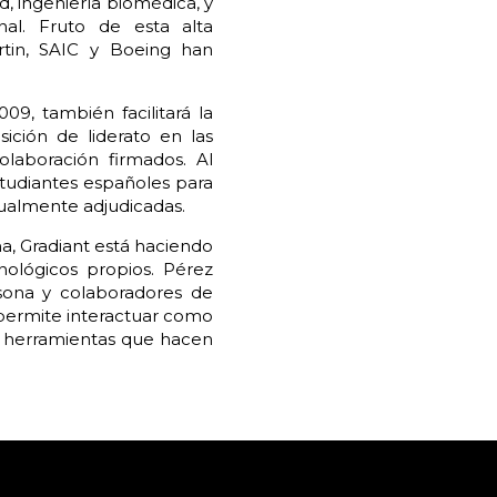
d, ingeniería biomédica, y
al. Fruto de esta alta
rtin, SAIC y Boeing han
, también facilitará la
ción de liderato en las
laboración firmados. Al
tudiantes españoles para
tualmente adjudicadas.
rna, Gradiant está haciendo
nológicos propios. Pérez
sona y colaboradores de
 permite interactuar como
o herramientas que hacen