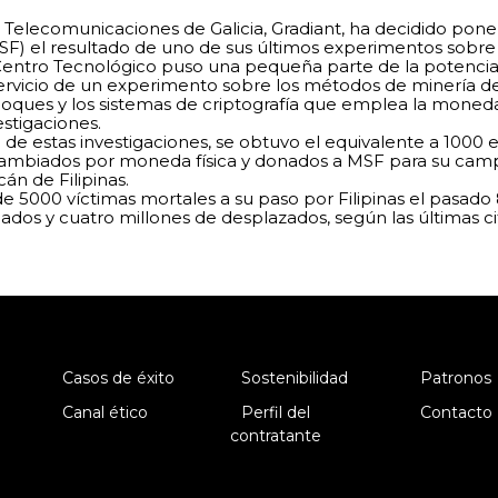
Telecomunicaciones de Galicia, Gradiant, ha decidido poner
SF) el resultado de uno de sus últimos experimentos sobre
entro Tecnológico puso una pequeña parte de la potencia 
servicio de un experimento sobre los métodos de minería de
ques y los sistemas de criptografía que emplea la moneda v
stigaciones.
de estas investigaciones, se obtuvo el equivalente a 1000 e
ambiados por moneda física y donados a MSF para su campa
án de Filipinas.
 de 5000 víctimas mortales a su paso por Filipinas el pasa
ados y cuatro millones de desplazados, según las últimas ci
Casos de éxito
Sostenibilidad
Patronos
Canal ético
Perfil del
Contacto
contratante