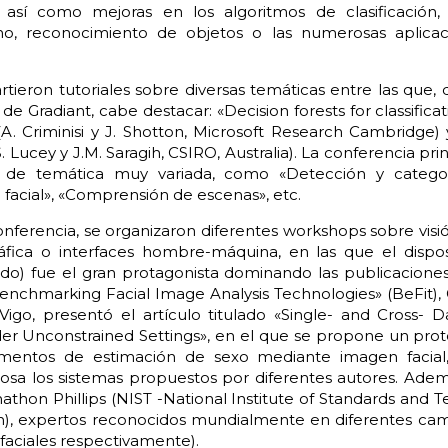
así como mejoras en los algoritmos de clasificación, 
, reconocimiento de objetos o las numerosas aplicac
rtieron tutoriales sobre diversas temáticas entre las que, 
de Gradiant, cabe destacar: «Decision forests for classificat
(A. Criminisi y J. Shotton, Microsoft Research Cambridge
. Lucey y J.M. Saragih, CSIRO, Australia). La conferencia p
s de temática muy variada, como «Detección y categori
 facial», «Comprensión de escenas», etc.
ferencia, se organizaron diferentes workshops sobre visión
áfica o interfaces hombre-máquina, en las que el dispos
ando) fue el gran protagonista dominando las publicacion
enchmarking Facial Image Analysis Technologies» (BeFit), 
Vigo, presentó el artículo titulado «Single- and Cross-
der Unconstrained Settings», en el que se propone un pro
rimentos de estimación de sexo mediante imagen facial
osa los sistemas propuestos por diferentes autores. Ade
athon Phillips (NIST -National Institute of Standards and T
n), expertos reconocidos mundialmente en diferentes cam
faciales respectivamente).