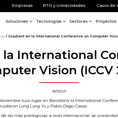
Empresas
RTO y Universidades
Casos de é
Soluciones
Tecnologías
Sectores
Proyectos
ias
/
Gradiant en la International Conference on Computer Visio
 la International C
uter Vision (ICCV 
18/11/2011
 Noviembre tuvo lugar en Barcelona la International Confer
e acudieron Long Long Yu y Pablo Dago Casas.
 de las más prestigiosas a nivel internacional, se present