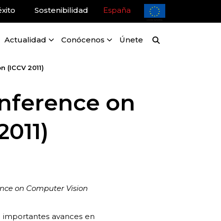
xito
Sostenibilidad
España
Actualidad
Conócenos
Únete
n (ICCV 2011)
onference on
2011)
ence on Computer Vision
an importantes avances en