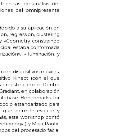
técnicas de análisis del
iones del omnipresente
debido a su aplicación en
ion, regression, clustering
) y «Geometry constrained
rincipal estaba conformada
zación», «Iluminación y
 en dispositivos móviles,
itivo Kinect (con el que
es en este campo. Dentro
Gradiant, en colaboración
 Database Benchmarks for
tocolo estandarizado para
, que permite evaluar y
más, este workshop contó
echnology-) y Maja Pantic
pos del procesado facial