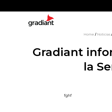
Home
/
Noticias
Gradiant info
la S
fghf