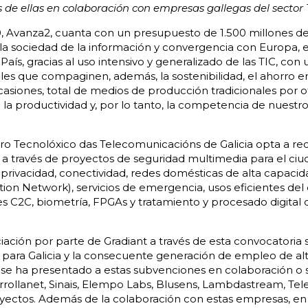
s de ellas en colaboración con empresas gallegas del sector 
, Avanza2, cuanta con un presupuesto de 1.500 millones de
a sociedad de la información y convergencia con Europa, el
aís, gracias al uso intensivo y generalizado de las TIC, con
es que compaginen, además, la sostenibilidad, el ahorro en
ocasiones, total de medios de producción tradicionales por ot
a productividad y, por lo tanto, la competencia de nuestro
ro Tecnolóxico das Telecomunicacións de Galicia opta a reci
a través de proyectos de seguridad multimedia para el ciud
a privacidad, conectividad, redes domésticas de alta capaci
on Network), servicios de emergencia, usos eficientes del 
es C2C, biometría, FPGAs y tratamiento y procesado digital d
ación por parte de Gradiant a través de esta convocatoria s
 para Galicia y la consecuente generación de empleo de alta
nt se ha presentado a estas subvenciones en colaboración o
rollanet, Sinais, Elempo Labs, Blusens, Lambdastream, Tel
yectos. Además de la colaboración con estas empresas, en