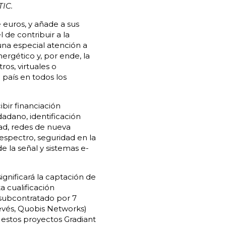
TIC.
 euros, y añade a sus
 de contribuir a la
 una especial atención a
ergético y, por ende, la
ros, virtuales o
 país en todos los
bir financiación
adano, identificación
dad, redes de nueva
espectro, seguridad en la
e la señal y sistemas e-
ignificará la captación de
 cualificación
 subcontratado por 7
evés, Quobis Networks)
 estos proyectos Gradiant