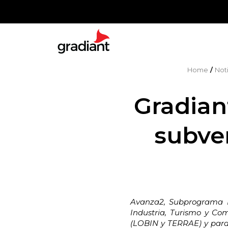
Home
/
Noti
Gradian
subve
Avanza2, Subprograma I+
Industria, Turismo y Co
(LOBIN y TERRAE) y para 