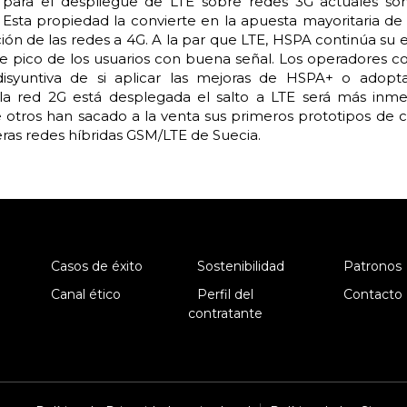
 para el despliegue de LTE sobre redes 3G actuales s
Esta propiedad la convierte en la apuesta mayoritaria de
ión de las redes a 4G. A la par que LTE, HSPA continúa su 
de pico de los usuarios con buena señal. Los operadores c
isyuntiva de si aplicar las mejoras de HSPA+ o adopt
la red 2G está desplegada el salto a LTE será más inme
otros han sacado a la venta sus primeros prototipos de 
meras redes híbridas GSM/LTE de Suecia.
Casos de éxito
Sostenibilidad
Patronos
Canal ético
Perfil del
Contacto
contratante