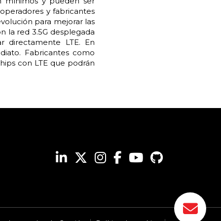
on mínimos y pueden ser
 operadores y fabricantes
evolución para mejorar las
on la red 3.5G desplegada
ar directamente LTE. En
diato. Fabricantes como
chips con LTE que podrán