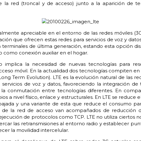
e la red (troncal y de acceso) junto a la aparición de t
almente apreciable en el entorno de las redes móviles (3G
cación que ofrecen estas redes para servicios de voz y dat
a terminales de última generación, estando esta opción di
 o como conexión auxiliar en el hogar.
o implica la necesidad de nuevas tecnologías para reso
cceso móvil. En la actualidad dos tecnologías compiten en
ong Term Evolution). LTE es la evolución natural de las red
 servicios de voz y datos, favoreciendo la integración de 
y la conmutación entre tecnologías diferentes. En comp
os a nivel físico, enlace y estructurales. En LTE se reduce 
jada y una variante de esta que reduce el consumo para
s de la red de acceso van acompañados de reducción d
ejecución de protocolos como TCP. LTE no utiliza ciertos no
cercar las retransmisiones al entorno radio y establecer pun
cer la movilidad intercelular.