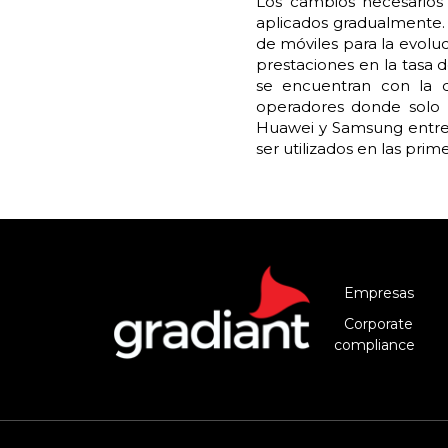
Los cambios necesarios
aplicados gradualmente. 
de móviles para la evoluc
prestaciones en la tasa 
se encuentran con la d
operadores donde solo 
Huawei y Samsung entre 
ser utilizados en las pri
Empresas
Corporate
compliance