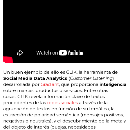
Un buen ejemplo de ello es
GLIK
, la herramienta de
Social Media Data Analytics
(
Customer Listening
)
desarrollada por
Gradiant
, que proporciona
inteligencia
sobre marcas, productos o servicios. Entre otras
cosas,
GLIK
revela información clave de textos
procedentes de las
redes sociales
a través de la
agrupación de textos en función de su temática, la
extracción de polaridad semántica (mensajes positivos,
negativos o neutrales), y el descubrimiento de la meta y
del objeto de interés (quejas, necesidades,