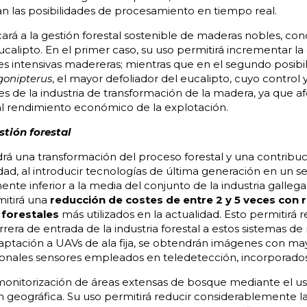
n las posibilidades de procesamiento en tiempo real.
cará a la gestión forestal sostenible de maderas nobles, c
calipto. En el primer caso, su uso permitirá incrementar la 
 intensivas madereras; mientras que en el segundo posibili
gonipterus
, el mayor defoliador del eucalipto, cuyo control 
es de la industria de transformación de la madera, ya que a
 al rendimiento económico de la explotación.
tión forestal
á una transformación del proceso forestal y una contribució
dad, al introducir tecnologías de última generación en un s
mente inferior a la media del conjunto de la industria galle
itirá una
reducción de costes de entre 2 y 5 veces con 
 forestales
más utilizados en la actualidad. Esto permitirá r
era de entrada de la industria forestal a estos sistemas de 
daptación a UAVs de ala fija, se obtendrán imágenes con may
ionales sensores empleados en teledetección, incorporados 
la monitorización de áreas extensas de bosque mediante el u
 geográfica. Su uso permitirá reducir considerablemente la