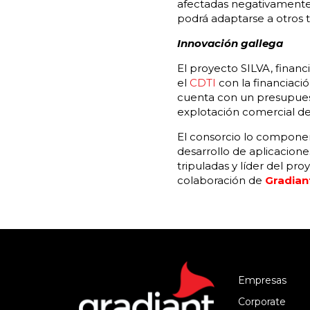
afectadas negativamente 
podrá adaptarse a otros ti
Innovación gallega
El proyecto SILVA, finan
el
CDTI
con la financiaci
cuenta con un presupuesto
explotación comercial de
El consorcio lo componen
desarrollo de aplicacion
tripuladas y líder del pro
colaboración de
Gradian
Empresas
Corporate