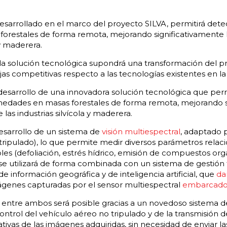
sarrollado en el marco del proyecto SILVA, permitirá detec
restales de forma remota, mejorando significativamente la
 y maderera.
a solución tecnológica supondrá una transformación del pr
as competitivas respecto a las tecnologías existentes en la
 desarrollo de una innovadora solución tecnológica que perm
medades en masas forestales de forma remota, mejorando s
 las industrias silvícola y maderera.
 desarrollo de un sistema de
visión multiespectral
, adaptado 
tripulado), lo que permite medir diversos parámetros relac
es (defoliación, estrés hídrico, emisión de compuestos orgáni
se utilizará de forma combinada con un sistema de gestión f
 información geográfica y de inteligencia artificial, que
da
mágenes capturadas por el sensor multiespectral
embarcado
s entre ambos será posible gracias a un novedoso sistema d
ontrol del vehículo aéreo no tripulado y de la transmisión 
ativas de las imágenes adquiridas, sin necesidad de enviar 