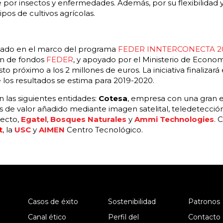
por insectos y enfermedades. Además, por su flexibilidad y
pos de cultivos agrícolas.
ciado en el marco del programa
FEDER INNTERCONECTA 2
ón de fondos
FEDER
, y apoyado por el Ministerio de Econom
 próximo a los 2 millones de euros. La iniciativa finalizará
 los resultados se estima para 2019-2020.
 las siguientes entidades:
Cotesa
, empresa con una gran e
es de valor añadido mediante imagen satelital, teledetecció
yecto,
Egatel
,
Bosques Naturales
y
Ammi Technologies
. 
t
, la
USC
y
AIMEN
Centro Tecnológico.
Casos de éxito
Sostenibilidad
Patronos
Canal ético
Perfil del
Contacto