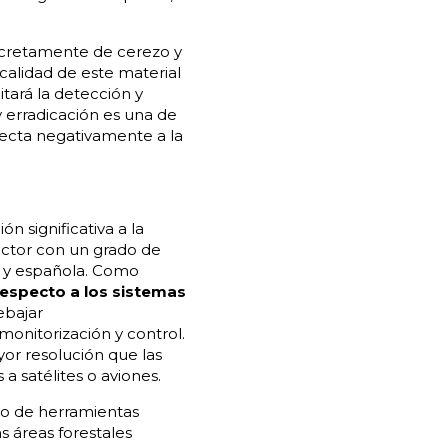
oncretamente de cerezo y
calidad de este material
tará la detección y
y erradicación es una de
fecta negativamente a la
n significativa a la
ector con un grado de
ga y española. Como
respecto a los sistemas
ebajar
monitorización y control.
or resolución que las
a satélites o aviones.
so de herramientas
s áreas forestales