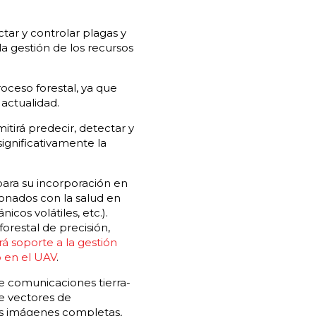
tar y controlar plagas y
 gestión de los recursos
oceso forestal, ya que
 actualidad.
itirá predecir, detectar y
ignificativamente la
para su incorporación en
ionados con la salud en
cos volátiles, etc.).
orestal de precisión,
rá soporte a la gestión
 en el UAV
.
e comunicaciones tierra-
de vectores de
las imágenes completas,