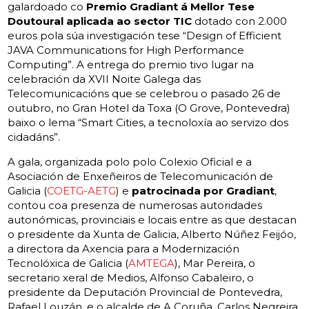
galardoado co
Premio Gradiant á Mellor Tese
Doutoural aplicada ao sector TIC
dotado con 2.000
euros pola súa investigación tese “Design of Efficient
JAVA Communications for High Performance
Computing”. A entrega do premio tivo lugar na
celebración da XVII Noite Galega das
Telecomunicacións que se celebrou o pasado 26 de
outubro, no Gran Hotel da Toxa (O Grove, Pontevedra)
baixo o lema “Smart Cities, a tecnoloxía ao servizo dos
cidadáns”.
A gala, organizada polo polo Colexio Oficial e a
Asociación de Enxeñeiros de Telecomunicación de
Galicia (
COETG-AETG
) e
patrocinada por Gradiant
,
contou coa presenza de numerosas autoridades
autonómicas, provinciais e locais entre as que destacan
o presidente da Xunta de Galicia, Alberto Núñez Feijóo,
a directora da Axencia para a Modernización
Tecnolóxica de Galicia (
AMTEGA
), Mar Pereira, o
secretario xeral de Medios, Alfonso Cabaleiro, o
presidente da Deputación Provincial de Pontevedra,
Rafael Louzán, e o alcalde de A Coruña, Carlos Negreira.