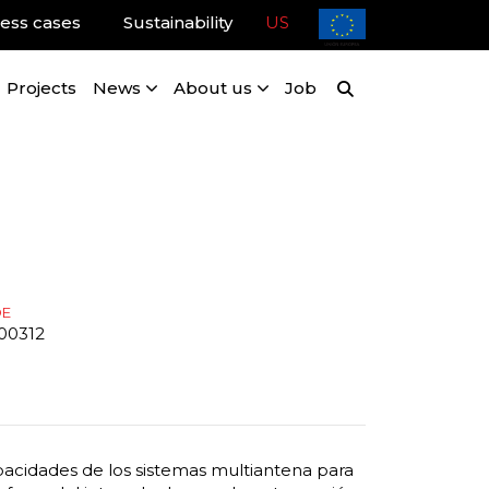
ess cases
Sustainability
US
Projects
News
About us
Job
DE
00312
acidades de los sistemas multiantena para