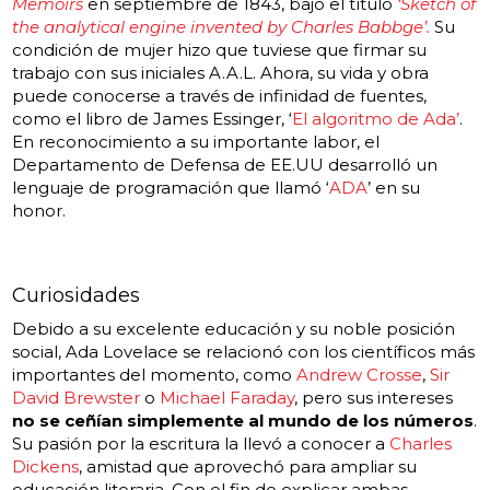
Memoirs
en septiembre de 1843, bajo el título
‘Sketch of
the analytical engine invented by Charles Babbge’.
Su
condición de mujer hizo que tuviese que firmar su
trabajo con sus iniciales A.A.L. Ahora, su vida y obra
puede conocerse a través de infinidad de fuentes,
como el libro de James Essinger,
‘
El algoritmo de Ada’
.
En reconocimiento a su importante labor, el
Departamento de Defensa de EE.UU desarrolló un
lenguaje de programación que llamó
‘
ADA
’
en su
honor.
Curiosidades
Debido a su excelente educación y su noble posición
social, Ada Lovelace se relacionó con los científicos más
importantes del momento, como
Andrew Crosse
,
Sir
David Brewster
o
Michael Faraday
, pero sus intereses
no se ceñían simplemente al mundo de los números
.
Su pasión por la escritura la llevó a conocer a
Charles
Dickens
, amistad que aprovechó para ampliar su
educación literaria. Con el fin de explicar ambas