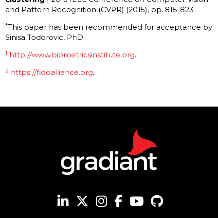
and Pattern Recognition (CVPR) (2015), pp. 815-823
*
This paper has been recommended for acceptance by
Sinisa Todorovic, PhD.
1
http://www.biometricsinstitute.org
.
2
https://fidoalliance.org
.