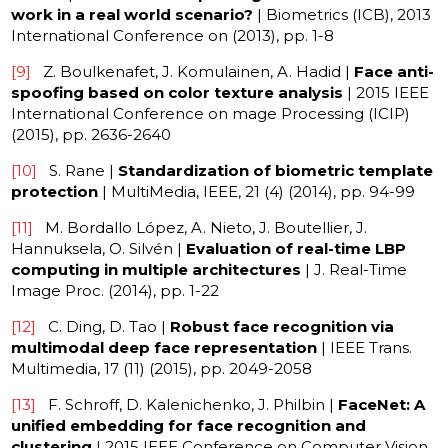
work in a real world scenario?
| Biometrics (ICB), 2013
International Conference on (2013), pp. 1-8
[9]
Z. Boulkenafet, J. Komulainen, A. Hadid |
Face anti-
spoofing based on color texture analysis
| 2015 IEEE
International Conference on mage Processing (ICIP)
(2015), pp. 2636-2640
[10]
S. Rane |
Standardization of biometric template
protection
| MultiMedia, IEEE, 21 (4) (2014), pp. 94-99
[11]
M. Bordallo López, A. Nieto, J. Boutellier, J.
Hannuksela, O. Silvén |
Evaluation of real-time LBP
computing in multiple architectures
| J. Real-Time
Image Proc. (2014), pp. 1-22
[12]
C. Ding, D. Tao |
Robust face recognition via
multimodal deep face representation
| IEEE Trans.
Multimedia, 17 (11) (2015), pp. 2049-2058
[13]
F. Schroff, D. Kalenichenko, J. Philbin |
FaceNet: A
unified embedding for face recognition and
clustering
| 2015 IEEE Conference on Computer Vision