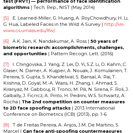
test (FRVT) — performance of face identification
algorithms
| Tech. Rep., NIST (May 2014)
[5]
E. Learned-Miller, G. Huang, A. RoyChowdhury, H. Li,
G. Hua, Labeled Faces in the Wild: A Survey |
http://vis-
www.cs.umass.edu/lfw/
.
[6]
A.K. Jain, K. Nandakumar, A. Ross |
50 years of
biometric research: accomplishments, challenges,
and opportunities
| Pattern Recogn. Lett. (2016)
[7]
I. Chingovska, J. Yang, Z. Lei, D. Yi, S.Z. Li, O. Kahm, C.
Glaser, N. Damer, A. Kuijper, A. Nouak, J. Komulainen, T.
Pereira, S. Gupta, S. Khandelwal, S. Bansal, A. Rai, T.
Krishna, D. Goyal, M.-A. Waris, H. Zhang, I. Ahmad, S.
Kiranyaz, M. Gabbouj, R. Tronci, M. Pili, N. Sirena, F. Roli, J.
Galbally, J. Ficrrcz, A. Pinto, H. Pedrini, W.S. Schwartz, A.
Rocha |
The 2nd competition on counter measures
to 2D face spoofing attacks
| 2013 International
Conference on Biometrics (ICB) (2013), pp. 1-6
[8]
T de Freitas Pereira, A. Anjos, J.M. De Martino, S.
Marcel |
Can face anti-spoofing countermeasures