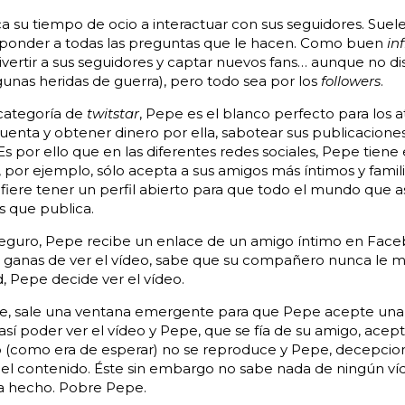
 su tiempo de ocio a interactuar con sus seguidores. Suel
responder a todas las preguntas que le hacen. Como buen
in
ivertir a sus seguidores y captar nuevos fans… aunque no di
unas heridas de guerra), pero todo sea por los
followers
.
categoría de
twitstar
, Pepe es el blanco perfecto para los 
cuenta y obtener dinero por ella, sabotear sus publicaciones
s por ello que en las diferentes redes sociales, Pepe tiene
, por ejemplo, sólo acepta a sus amigos más íntimos y famil
fiere tener un perfil abierto para que todo el mundo que as
os que publica.
seguro, Pepe recibe un enlace de un amigo íntimo en Face
 ganas de ver el vídeo, sabe que su compañero nunca le m
, Pepe decide ver el vídeo.
ce, sale una ventana emergente para que Pepe acepte una 
 así poder ver el vídeo y Pepe, que se fía de su amigo, ace
eo (como era de esperar) no se reproduce y Pepe, decepcio
l contenido. Éste sin embargo no sabe nada de ningún víd
ba hecho. Pobre Pepe.