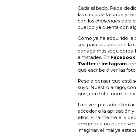
Cada sábado, Pepe dedica
las cinco de la tarde y 
con los
challenges
para d
cuerpo ya cuenta con alg
Como ya ha adquirido la 
sea para secuestrarle la 
consiga más seguidores. E
amistades. En
Facebook
Twitter
e
Instagram
pre
que escribe o ver las fot
Pese a pensar que está 
suyo. Nuestro amigo, con
que, con total normalidad
Una vez pulsado el enla
acceder a la aplicación y
ellos. Finalmente el víd
amigo que no puede ver e
imaginar, el mal ya esta