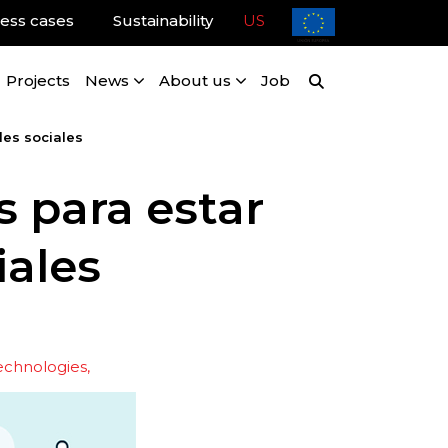
ess cases
Sustainability
US
Projects
News
About us
Job
des sociales
s para estar
iales
echnologies