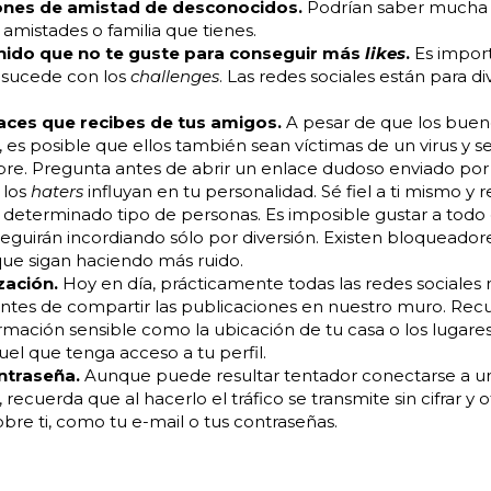
iones de amistad de desconocidos.
Podrían saber mucha 
s amistades o familia que tienes.
nido que no te guste para conseguir más
likes
.
Es import
 sucede con los
challenges
. Las redes sociales están para d
aces que recibes de tus amigos.
A pesar de que los buen
es posible que ellos también sean víctimas de un virus y s
e. Pregunta antes de abrir un enlace dudoso enviado por 
 los
haters
influyan en tu personalidad. Sé fiel a ti mismo y
 determinado tipo de personas. Es imposible gustar a todo
eguirán incordiando sólo por diversión. Existen bloqueadore
que sigan haciendo más ruido.
zación.
Hoy en día, prácticamente todas las redes sociales n
antes de compartir las publicaciones en nuestro muro. Recu
mación sensible como la ubicación de tu casa o los lugares
el que tenga acceso a tu perfil.
ontraseña.
Aunque puede resultar tentador conectarse a una
, recuerda que al hacerlo el tráfico se transmite sin cifrar 
obre ti, como tu e-mail o tus contraseñas.