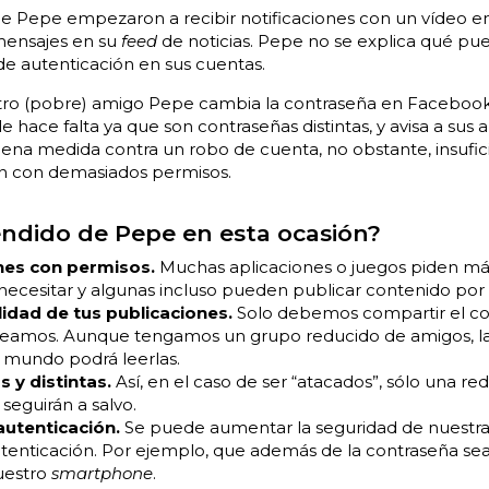
 de Pepe empezaron a recibir notificaciones con un vídeo e
mensajes en su
feed
de noticias. Pepe no se explica qué pu
de autenticación en sus cuentas.
stro (pobre) amigo Pepe cambia la contraseña en Facebook
e hace falta ya que son contraseñas distintas, y avisa a sus
uena medida contra un robo de cuenta, no obstante, insufic
ón con demasiados permisos.
ndido de Pepe en esta ocasión?
ones con permisos.
Muchas aplicaciones o juegos piden má
ecesitar y algunas incluso pueden publicar contenido por t
lidad de tus publicaciones.
Solo debemos compartir el c
seamos. Aunque tengamos un grupo reducido de amigos, l
l mundo podrá leerlas.
 y distintas.
Así, en el caso de ser “atacados”, sólo una re
seguirán a salvo.
utenticación.
Se puede aumentar la seguridad de nuestra
tenticación. Por ejemplo, que además de la contraseña se
uestro
smartphone
.