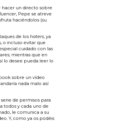
e hacer un directo sobre
fluencer
, Pepe se atreve
sfruta haciéndolos (su
ataques de los
haters
, ya
, o incluso evitar que
 especial cuidado con las
iares; mientras que en
í lo desee pueda leer lo
book sobre un vídeo
andaría nada malo así
serie de permisos para
pta todos y cada uno de
nado, le comunica a su
eo. Y, como ya os podéis