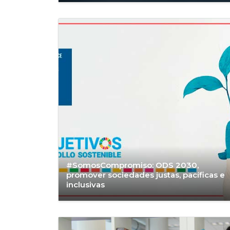
#SomosCompromiso: ODS 2030,
promover sociedades justas, pacíficas e
inclusivas