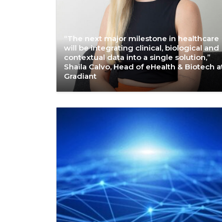
“The next major milestone in healthcare
will be integrating clinical, biological and
contextual data into a single solution,”
Shaila Calvo, Head of eHealth & Biotech a
Gradiant