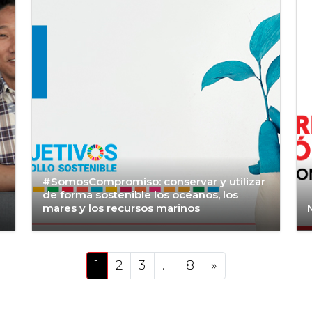
#SomosCompromiso: conservar y utilizar
de forma sostenible los océanos, los
mares y los recursos marinos
Posts navigation
1
2
3
…
8
»