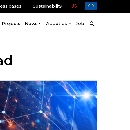
ess cases
Sustainability
US
Projects
News
About us
Job
ad