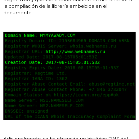
la compilación de la librería embebida en el
documento.
Adicionalmente, se ha obtenido un histórico DNS del