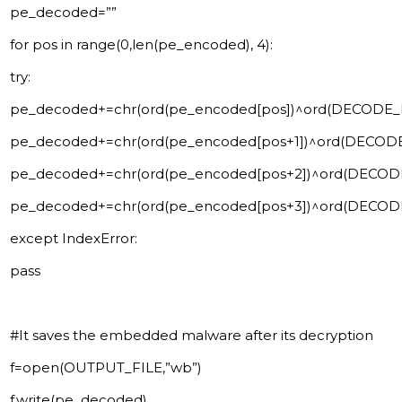
pe_decoded=””
for pos in range(0,len(pe_encoded), 4):
try:
pe_decoded+=chr(ord(pe_encoded[pos])^ord(DECODE_K
pe_decoded+=chr(ord(pe_encoded[pos+1])^ord(DECODE_
pe_decoded+=chr(ord(pe_encoded[pos+2])^ord(DECODE_
pe_decoded+=chr(ord(pe_encoded[pos+3])^ord(DECODE
except IndexError:
pass
#It saves the embedded malware after its decryption
f=open(OUTPUT_FILE,”wb”)
f.write(pe_decoded)