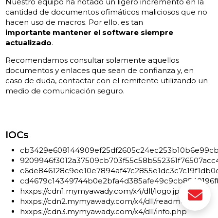
Nuestro equipo ha notado un ligero incremento en la
cantidad de documentos ofimáticos maliciosos que no
hacen uso de macros. Por ello, es tan
importante mantener el software siempre
actualizado
.
Recomendamos consultar solamente aquellos
documentos y enlaces que sean de confianza y, en
caso de duda, contactar con el remitente utilizando un
medio de comunicación seguro.
IOCs
cb3429e608144909ef25df2605c24ec253b10b6e99cb
9209946f3012a37509cb703f55c58b552361f76507acc
c6de846128c9ee10e7894af47c2855e1dc3c7c19f1db0
cd4679c14349744b0e2bfa4d385afe49c9cb8540196f
hxxps://cdn1.mymyawady.com/x4/dll/logo.jpg
hxxps://cdn2.mymyawady.com/x4/dll/readme.txt
hxxps://cdn3.mymyawady.com/x4/dll/info.php