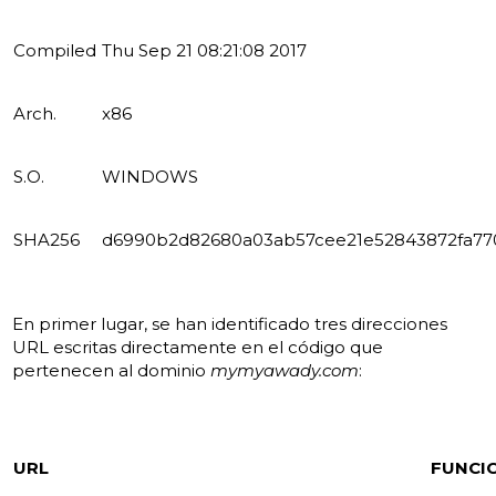
Compiled
Thu Sep 21 08:21:08 2017
Arch.
x86
S.O.
WINDOWS
SHA256
d6990b2d82680a03ab57cee21e52843872fa770
En primer lugar, se han identificado tres direcciones
URL escritas directamente en el código que
pertenecen al dominio
mymyawady.com
:
URL
FUNCI