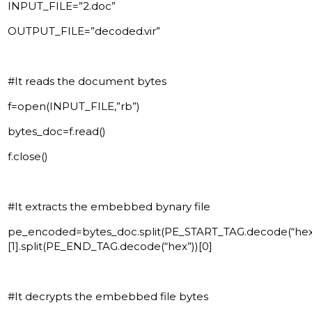
INPUT_FILE=”2.doc”
OUTPUT_FILE=”decoded.vir”
#It reads the document bytes
f=open(INPUT_FILE,”rb”)
bytes_doc=f.read()
f.close()
#It extracts the embebbed bynary file
pe_encoded=bytes_doc.split(PE_START_TAG.decode(“hex
[1].split(PE_END_TAG.decode(“hex”))[0]
#It decrypts the embebbed file bytes