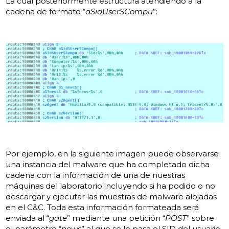
La cual posteriormente estructura atendiendo a la
cadena de formato “
aSidUserSCompu
”:
Por ejemplo, en la siguiente imagen puede observarse
una instancia del malware que ha completado dicha
cadena con la información de una de nuestras
máquinas del laboratorio incluyendo si ha podido o no
descargar y ejecutar las muestras de malware alojadas
en el C&C. Toda esta información formateada será
enviada al “
gate
” mediante una petición “
POST
” sobre
el parámetro “
news
” al que se le pasa el SID del usuario.