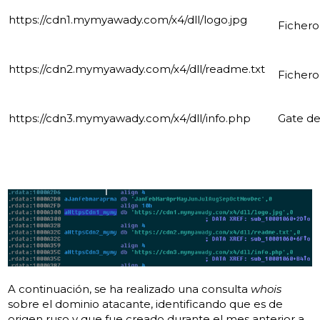
https://cdn1.mymyawady.com/x4/dll/logo.jpg
Fichero
https://cdn2.mymyawady.com/x4/dll/readme.txt
Fichero
https://cdn3.mymyawady.com/x4/dll/info.php
Gate de
A continuación, se ha realizado una consulta
whois
sobre el dominio atacante, identificando que es de
origen ruso y que fue creado durante el mes anterior a