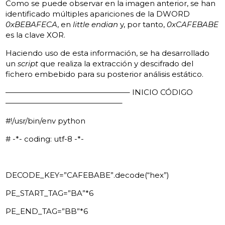
Como se puede observar en la imagen anterior, se han
identificado múltiples apariciones de la DWORD
0xBEBAFECA
, en
little endian
y, por tanto,
0xCAFEBABE
es la clave XOR.
Haciendo uso de esta información, se ha desarrollado
un
script
que realiza la extracción y descifrado del
fichero embebido para su posterior análisis estático.
————————————————– INICIO CÓDIGO
———————————————–
#!/usr/bin/env python
# -*- coding: utf-8 -*-
DECODE_KEY=”CAFEBABE”.decode(“hex”)
PE_START_TAG=”BA”*6
PE_END_TAG=”BB”*6