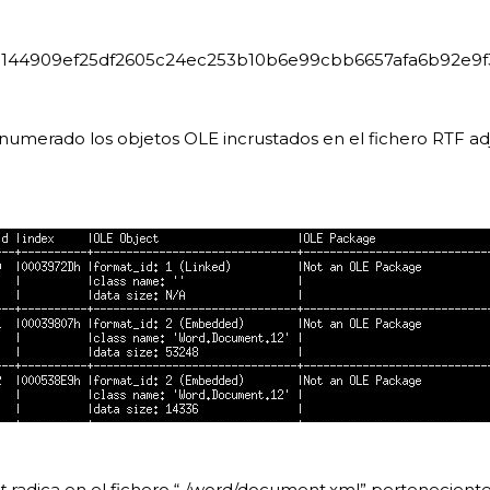
144909ef25df2605c24ec253b10b6e99cbb6657afa6b92e9f
numerado los objetos OLE incrustados en el fichero RTF adj
t
radica en el fichero “./word/document.xml” perteneciente