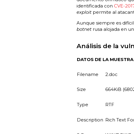
identificada con
CVE-2017
exploit
permite al atacant
Aunque siempre es difíci
botnet
rusa alojada en un
Análisis de la vul
DATOS DE LA MUESTRA
Filename
2.doc
Size
664KiB (680
Type
RTF
Description
Rich Text Fo