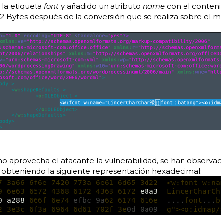
 la etiqueta
font
y añadido un atributo
name
con el conteni
32 Bytes después de la conversión que se realiza sobre el 
mo aprovecha el atacante la vulnerabilidad, se han observad
, obteniendo la siguiente representación hexadecimal: