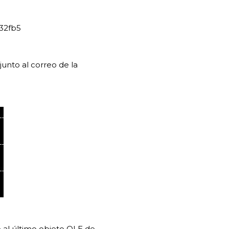
32fb5
unto al correo de la
 al último objeto OLE de