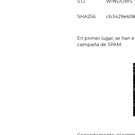
S.O.
WINDOWS
SHA256
cb3429e608
En primer lugar, se han e
campaña de SPAM:
Concretamente, el
exploi