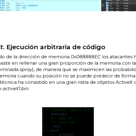
t
. Ejecución arbitraria de código
ido de la dirección de memoria
0x088888EC
los atacantes h
nsiste en rellenar una gran proporción de la memoria con la
nominada
spray
), de manera que se maximicen las probabili
moria cuando su posición no se puede predecir de forma e
écnica ha consistido en una gran ristra de objetos ActiveX
o
activeX1.bin
.