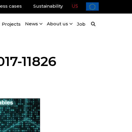
ess cases
Sustainability
US
Projects
News
About us
Job
017-11826