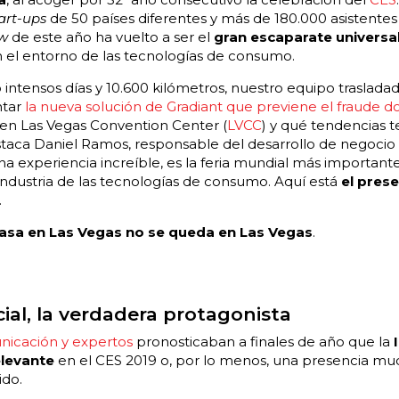
art-ups
de 50 países diferentes y más de 180.000 asistentes
ow
de este año ha vuelto a ser el
gran escaparate universa
 el entorno de las tecnologías de consumo.
intensos días y 10.600 kilómetros, nuestro equipo traslada
ntar
la nueva solución de Gradiant que previene el fraude 
en Las Vegas Convention Center (
LVCC
) y qué tendencias 
staca Daniel Ramos, responsable del desarrollo de negocio 
una experiencia increíble, es la feria mundial más importante
industria de las tecnologías de consumo. Aquí está
el prese
.
pasa en Las Vegas no se queda en Las Vegas
.
icial, la verdadera protagonista
icación y expertos
pronosticaban a finales de año que la
elevante
en el CES 2019 o, por lo menos, una presencia mu
ido.