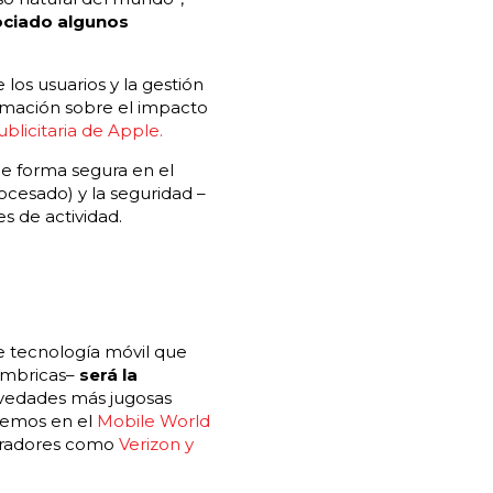
sociado algunos
e los usuarios y la gestión
ormación sobre el impacto
publicitaria de Apple.
e forma segura en el
rocesado) y la seguridad –
es de actividad.
e tecnología móvil que
lámbricas–
será la
vedades más jugosas
eremos en el
Mobile World
eradores como
Verizon y