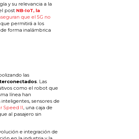
a y su relevancia a la
el post
NB-IoT, la
aseguran que el 5G no
 que permitirá a los
 de forma inalámbrica
polizando las
interconectados
. Las
sitivos como el robot que
sma línea han
 inteligentes, sensores de
r Speed II
, una caja de
ue al pasajero sin
volución e integración de
ón en la industria y la