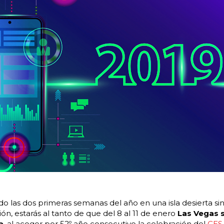
 las dos primeras semanas del año en una isla desierta si
ción, estarás al tanto de que del 8 al 11 de enero
Las Vegas s
a
, al acoger por 52º año consecutivo la celebración del
CES