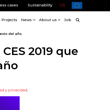
ess cases
Sustainability
US
Projects
News
About us
Job
esto del año
l CES 2019 que
 año
ad y privacidad