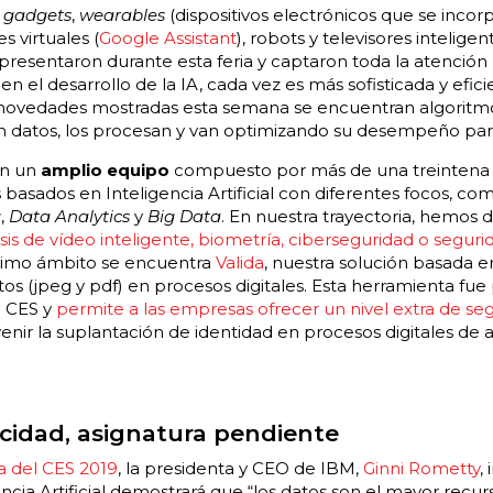
s
gadgets
,
wearables
(dispositivos electrónicos que se inco
s virtuales (
Google Assistant
), robots y televisores inteligen
 presentaron durante esta feria y captaron toda la atención 
n el desarrollo de la IA, cada vez es más sofisticada y efici
 novedades mostradas esta semana se encuentran algoritm
 datos, los procesan y van optimizando su desempeño para f
on un
amplio equipo
compuesto por más de una treintena 
 basados en Inteligencia Artificial con diferentes focos, c
g
,
Data Analytics
y
Big Data
. En nuestra trayectoria, hemos 
isis de vídeo inteligente, biometría, ciberseguridad o segu
timo ámbito se encuentra
Valida
, nuestra solución basada e
os (jpeg y pdf) en procesos digitales. Esta herramienta fu
l CES y
permite a las empresas ofrecer un nivel extra de seg
ir la suplantación de identidad en procesos digitales de a
acidad, asignatura pendiente
a del CES 2019
, la presidenta y CEO de IBM,
Ginni Rometty
,
encia Artificial demostrará que “los datos son el mayor recu