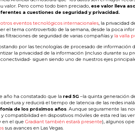
u valor. Pero como todo bien preciado,
ese valor lleva a
ferentes a cuestiones de seguridad y privacidad.
n otros eventos tecnológicos internacionales
, la privacidad d
 ser el tema controvertido de la semana, desde la poca inf
as filtraciones de seguridad de varias compañías y
la valla 
stando por las tecnologías de procesado de información d
ntizar la privacidad de la información (incluso durante su p
la conectividad- siguen siendo uno de nuestros ejes principal
te año ha constatado que la
red 5G
–la quinta generación d
 cobertura y reducirá el tiempo de latencia de las redes ina
efonía de los próximos años
. Aunque seguramente las no
y compatibilidad en dispositivos móviles de esta red las v
y en el que
Gradiant también estará presente
), algunos op
os
sus avances en Las Vegas.