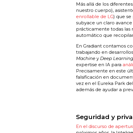
Más allá de los diferente
nuestro cuerpo), asistente
enrollable de LG
) que se
subyace un claro avance e
prácticamente todas las
automático que recopilan
En Gradiant contamos c
trabajando en desarrollos
Machine
y
Deep Learnin
expertise en IA para
anál
Precisamente en este úl
falsificación en document
vez en el Eureka Park de
además de ayudar a preven
Seguridad y priv
En el discurso de apertur
próximos años, la Intelig