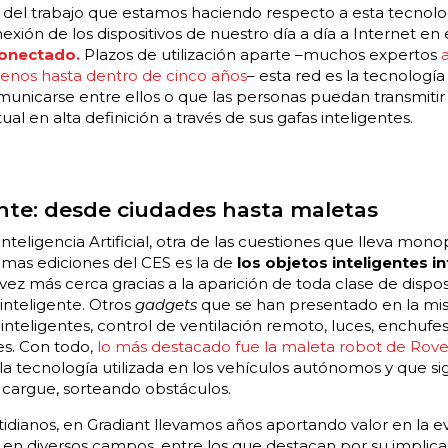
del trabajo que estamos haciendo respecto a esta tecnologí
exión de los dispositivos de nuestro día a día a Internet en 
conectado.
Plazos de utilización aparte –muchos expertos
 menos hasta dentro de cinco años
– esta red es la tecnología
nicarse entre ellos o que las personas puedan transmitir
ual en alta definición a través de sus gafas inteligentes.
ente: desde ciudades hasta maletas
nteligencia Artificial, otra de las cuestiones que lleva mono
imas ediciones del CES es la de
los objetos inteligentes 
ez más cerca gracias a la aparición de toda clase de dispo
 inteligente. Otros
gadgets
que se han presentado en la mi
 inteligentes, control de ventilación remoto, luces, enchufes
es. Con todo,
lo más destacado fue la maleta robot de Rove
 tecnología utilizada en los vehículos autónomos y que sig
 cargue, sorteando obstáculos.
tidianos, en Gradiant llevamos años aportando valor en la e
 en diversos campos, entre los que destacan por su implicaci