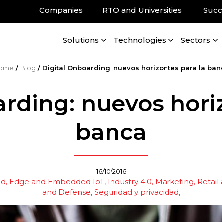
Companies
RTO and Universities
Succ
Solutions
Technologies
Sectors
ome
/
Blog
/
Digital Onboarding: nuevos horizontes para la ban
rding: nuevos hori
banca
16/10/2016
ud, Edge and Embedded IoT
Industry 4.0
Marketing, Retail
and Defense
Seguridad y privacidad