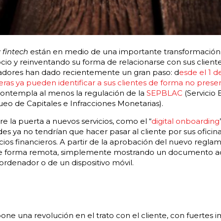
y
fintech
están en medio de una importante transformación 
o y reinventando su forma de relacionarse con sus cliente
ladores han dado recientemente un gran paso: d
esde el 1 
ieras ya pueden identificar a sus clientes de forma no prese
o contempla al menos la regulación de la
SEPBLAC
(Servicio 
eo de Capitales e Infracciones Monetarias).
re la puerta a nuevos servicios, como el “
digital onboar
ding
es ya no tendrían que hacer pasar al cliente por sus oficinas
ios financieros. A partir de la aprobación del nuevo regla
e forma remota, simplemente mostrando un documento acr
ordenador o de un dispositivo móvil.
one una revolución en el trato con el cliente, con fuertes 