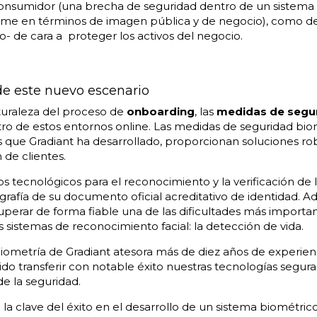
 consumidor (una brecha de seguridad dentro de un sistem
e en términos de imagen pública y de negocio), como de
- de cara a proteger los activos del negocio.
de este nuevo escenario
turaleza del proceso de
onboarding
, las
medidas de segu
ro de estos entornos online. Las medidas de seguridad bio
 que Gradiant ha desarrollado, proporcionan soluciones rob
 de clientes.
os tecnológicos para el reconocimiento y la verificación de l
tografía de su documento oficial acreditativo de identidad. 
uperar de forma fiable una de las dificultades más importan
sistemas de reconocimiento facial: la detección de vida.
iometría de Gradiant
atesora más de diez años de experienc
do transferir con notable éxito nuestras tecnologías segur
de la seguridad.
a clave del éxito en el desarrollo de un sistema biométrico