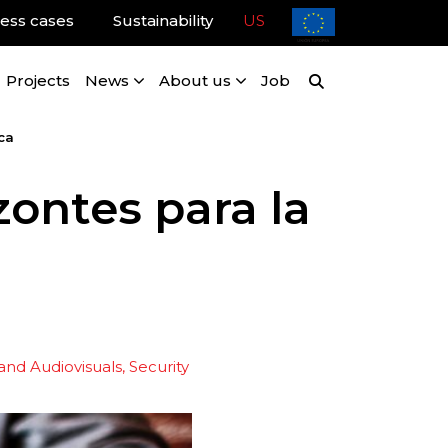
ess cases
Sustainability
US
Projects
News
About us
Job
ca
zontes para la
 and Audiovisuals
Security