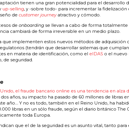
aptación tienen una gran potencialidad para el desarrollo
y
up-selling
, y -sobre todo- para incrementar la fidelización
iseño de
customer journey
atractivo y cómodo.
cesos de
onboarding
se llevan a cabo de forma totalmente
ncia cambiará de forma irreversible en un medio plazo.
a que implementen estos nuevos métodos de adquisición d
egulatorios (tendrán que desarrollar sistemas que cumplan a
es en materia de identificación, como el
eIDAS
o el nuevo
o, de seguridad.
ve
Unido, el fraude bancario online es una tendencia en alza 
dos años, su impacto ha pasado de 60 millones de libras en
este año… Y no es todo, también en el Reino Unido, ha habid
.000 libras en un sólo fraude, según el diario británico The 
ticamente toda Europa.
indican que el de la seguridad es un asunto vital, tanto par