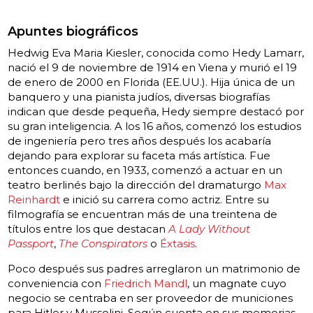
Apuntes biográficos
Hedwig Eva Maria Kiesler, conocida como Hedy Lamarr,
nació el 9 de noviembre de 1914 en Viena y murió el 19
de enero de 2000 en Florida (EE.UU.). Hija única de un
banquero y una pianista judíos, diversas biografías
indican que desde pequeña, Hedy siempre destacó por
su gran inteligencia. A los 16 años, comenzó los estudios
de ingeniería pero tres años después los acabaría
dejando para explorar su faceta más artística. Fue
entonces cuando, en 1933, comenzó a actuar en un
teatro berlinés bajo la dirección del dramaturgo
Max
Reinhardt
e inició su carrera como actriz. Entre su
filmografía se encuentran más de una treintena de
títulos entre los que destacan
A Lady Without
Passport
,
The Conspirators
o
Éxtasis
.
Poco después sus padres arreglaron un matrimonio de
conveniencia con
Friedrich Mandl
, un magnate cuyo
negocio se centraba en ser proveedor de municiones
para Hitler y Mussolini. Según cuenta en sus memorias