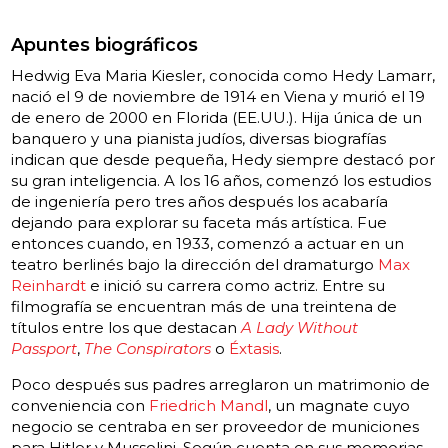
Apuntes biográficos
Hedwig Eva Maria Kiesler, conocida como Hedy Lamarr,
nació el 9 de noviembre de 1914 en Viena y murió el 19
de enero de 2000 en Florida (EE.UU.). Hija única de un
banquero y una pianista judíos, diversas biografías
indican que desde pequeña, Hedy siempre destacó por
su gran inteligencia. A los 16 años, comenzó los estudios
de ingeniería pero tres años después los acabaría
dejando para explorar su faceta más artística. Fue
entonces cuando, en 1933, comenzó a actuar en un
teatro berlinés bajo la dirección del dramaturgo
Max
Reinhardt
e inició su carrera como actriz. Entre su
filmografía se encuentran más de una treintena de
títulos entre los que destacan
A Lady Without
Passport
,
The Conspirators
o
Éxtasis
.
Poco después sus padres arreglaron un matrimonio de
conveniencia con
Friedrich Mandl
, un magnate cuyo
negocio se centraba en ser proveedor de municiones
para Hitler y Mussolini. Según cuenta en sus memorias