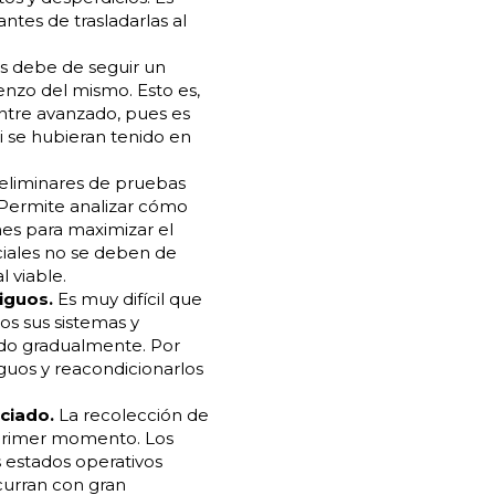
ntes de trasladarlas al
s debe de seguir un
enzo del mismo. Esto es,
ntre avanzado, pues es
 se hubieran tenido en
reliminares de pruebas
 Permite analizar cómo
nes para maximizar el
ciales no se deben de
 viable.
iguos.
Es muy difícil que
os sus sistemas y
ado gradualmente. Por
iguos y reacondicionarlos
ciado.
La recolección de
l primer momento. Los
 estados operativos
curran con gran