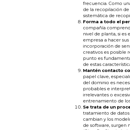
frecuencia. Como una 
de la recopilación d
sistemática de recopi
Forma a todo el per
compañía comprenda l
nivel de planta, si es
empresa a hacer sus t
incorporación de sens
creativos es posible 
punto es fundamental
de estas característic
Mantén contacto con
papel clave, especial
del dominio es necesa
probables e interpreta
irrelevantes o excesi
entrenamiento de los
Se trata de un proc
tratamiento de datos 
cambian y los modelo
de software, surgen 