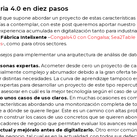
ria 4.0 en diez pasos
ad que supone abordar un proyecto de estas características
gías a contemplar, con este post queremos aportar nuestro 
experiencia acumulada en digitalización tanto para industria,
Fábrica Intelixente
–
Congals4.0 con Congalsa
;
Sea2Table
is
-, como para otros sectores.
sejos para implementar una arquitectura de análisis de dato
sonas expertas.
Acometer desde cero un proyecto de capt
ialmente complejo y abrumador debido a la gran oferta tec
r distintas necesidades. La curva de aprendizaje tampoco es
xpertas para desarrollar un proyecto de este tipo repercut
asesorar en cuál es la mejor tecnología según el caso de u
o unos casos de uso claros.
En muchas ocasiones es co
racterísticas abordando una monitorización completa de tod
 a dónde se quiere llegar. Este es un camino con altas pro
 construir los casos de uso concretos que se quieren abordar
dicadores de negocio que permitan evaluar los avances real
ctual y mejóralo antes de digitalizarlo.
Otro error común r
de negocio, tal cual es en la actualidad, con todos sus defec