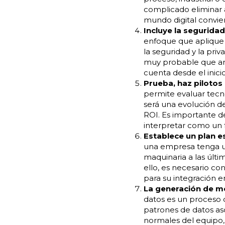
complicado eliminar a
mundo digital convien
Incluye la segurida
enfoque que aplique 
la seguridad y la pr
muy probable que arr
cuenta desde el inicio
Prueba, haz pilotos
permite evaluar tecn
será una evolución de
ROI. Es importante de
interpretar como un f
Establece un plan es
una empresa tenga un
maquinaria a las últ
ello, es necesario co
para su integración 
La generación de mo
datos es un proceso 
patrones de datos as
normales del equipo, 