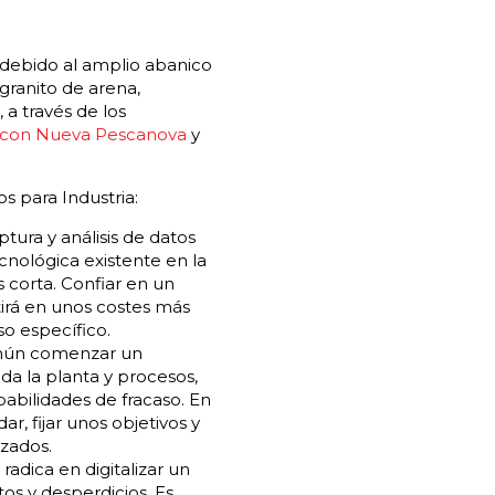
 debido al amplio abanico
granito de arena,
 a través de los
 con Nueva Pescanova
y
s para Industria:
ura y análisis de datos
nológica existente en la
 corta. Confiar en un
irá en unos costes más
so específico.
mún comenzar un
a la planta y procesos,
babilidades de fracaso. En
, fijar unos objetivos y
izados.
adica en digitalizar un
tos y desperdicios. Es