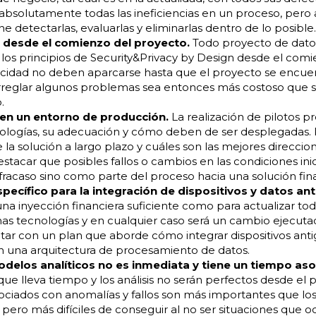
bsolutamente todas las ineficiencias en un proceso, pero a
e detectarlas, evaluarlas y eliminarlas dentro de lo posible.
d desde el comienzo del proyecto.
Todo proyecto de dato
los principios de Security&Privacy by Design desde el comi
ivacidad no deben aparcarse hasta que el proyecto se encue
eglar algunos problemas sea entonces más costoso que si
.
 en un entorno de producción.
La realización de pilotos p
ologías, su adecuación y cómo deben de ser desplegadas.
 la solución a largo plazo y cuáles son las mejores direccio
stacar que posibles fallos o cambios en las condiciones ini
racaso sino como parte del proceso hacia una solución final
pecífico para la integración de dispositivos y datos ant
a inyección financiera suficiente como para actualizar tod
imas tecnologías y en cualquier caso será un cambio ejecut
ntar con un plan que aborde cómo integrar dispositivos ant
en una arquitectura de procesamiento de datos.
delos analíticos no es inmediata y tiene un tiempo aso
que lleva tiempo y los análisis no serán perfectos desde e
ociados con anomalías y fallos son más importantes que los
pero más difíciles de conseguir al no ser situaciones que o