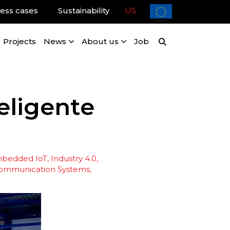
ess cases
Sustainability
US
Projects
News
About us
Job
teligente
mbedded IoT
Industry 4.0
ommunication Systems