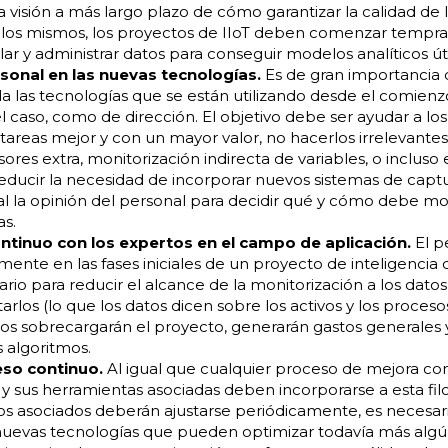
visión a más largo plazo de cómo garantizar la calidad de lo
e los mismos, los proyectos de IIoT deben comenzar tempr
lar y administrar datos para conseguir modelos analíticos úti
sonal en las nuevas tecnologías.
Es de gran importancia q
as tecnologías que se están utilizando desde el comienzo
 el caso, como de dirección. El objetivo debe ser ayudar a lo
areas mejor y con un mayor valor, no hacerlos irrelevantes
ores extra, monitorización indirecta de variables, o incluso
reducir la necesidad de incorporar nuevos sistemas de captu
 la opinión del personal para decidir qué y cómo debe mo
as.
tinuo con los expertos en el campo de aplicación.
El p
mente en las fases iniciales de un proyecto de inteligencia 
rio para reducir el alcance de la monitorización a los dato
rlos (lo que los datos dicen sobre los activos y los procesos 
vos sobrecargarán el proyecto, generarán gastos generales 
 algoritmos.
eso continuo.
Al igual que cualquier proceso de mejora con
y sus herramientas asociadas deben incorporarse a esta filo
s asociados deberán ajustarse periódicamente, es necesario
nuevas tecnologías que pueden optimizar todavía más algú