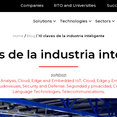
Companies
RTO and Universities
Succ
Solutions
Technologies
Sectors
Home
/
Blog
/
10 claves de la industria inteligente
s de la industria in
30/11/2021
Analysis
Cloud, Edge and Embedded IoT
Cloud, Edge y E
udiovisuals
Security and Defense
Seguridad y privacidad
C
Language Technologies
Telecommunications