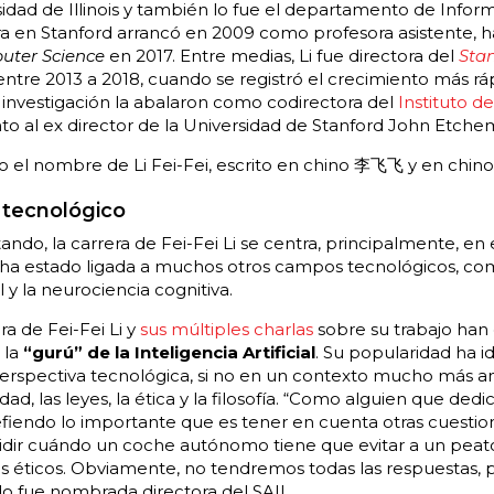
idad de Illinois y también lo fue el departamento de Inform
a en Stanford arrancó en 2009 como profesora asistente, h
ter Science
en 2017. Entre medias, Li fue directora del
Stan
ntre 2013 a 2018, cuando se registró el crecimiento más rá
 investigación la abalaron como codirectora del
Instituto d
unto al ex director de la Universidad de Stanford John Etch
jo el nombre de Li Fei-Fei, escrito en chino 李飞飞 y en chin
 tecnológico
do, la carrera de Fei-Fei Li se centra, principalmente, en 
 ha estado ligada a muchos otros campos tecnológicos, co
al y la neurociencia cognitiva.
ra de Fei-Fei Li y
sus múltiples charlas
sobre su trabajo ha
 la
“gurú” de la Inteligencia Artificial
. Su popularidad ha 
perspectiva tecnológica, si no en un contexto mucho más a
d, las leyes, la ética y la filosofía. “Como alguien que dedic
defiendo lo importante que es tener en cuenta otras cuesti
dir cuándo un coche autónomo tiene que evitar a un peató
éticos. Obviamente, no tendremos todas las respuestas, 
 fue nombrada directora del SAIL.