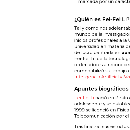
marcada por un carácte
¿Quién es Fei-Fei Li?
Tal y como nos adelantab
mundo de la investigaci
inicios profesionales a la
universidad en materia 
de lucro centrada en
aum
Fei-Fei Li fue la tecnólog
ordenadores a reconocer
compatibilizó su trabajo 
Inteligencia Artificial y
Ma
Apuntes biográficos
Fei-Fei Li
nació en Pekín e
adolescente y se estable
1999 se licenció en Físic
Telecomunicación por e
Tras finalizar sus estudio