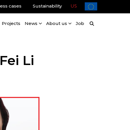
ess cases
Sustainability
US
Projects
News
About us
Job
Fei Li