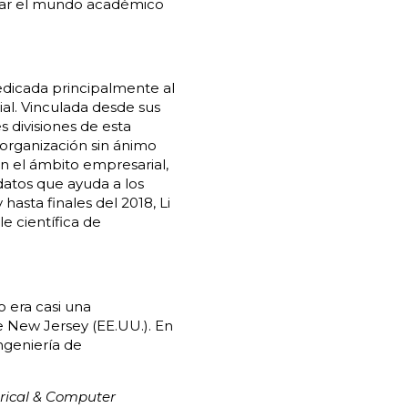
inar el mundo académico
edicada principalmente al
l. Vinculada desde sus
s divisiones de esta
 organización sin ánimo
En el ámbito empresarial,
datos que ayuda a los
 hasta finales del 2018, Li
e científica de
o era casi una
de New Jersey (EE.UU.). En
ngeniería de
trical & Computer