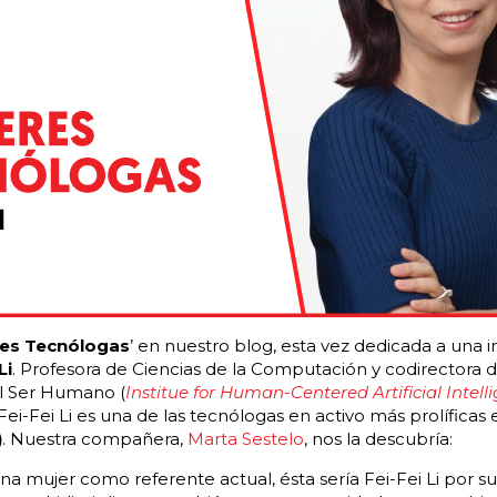
es Tecnólogas
’ en nuestro blog, esta vez dedicada a una 
Li
. Profesora de Ciencias de la Computación y codirectora de
 el Ser Humano (
Institue for Human-Centered Artificial Intell
 Fei-Fei Li es una de las tecnólogas en activo más prolíficas
)
. Nuestra compañera,
Marta Sestelo
, nos la descubría:
una mujer como referente actual, ésta sería Fei-Fei Li por su