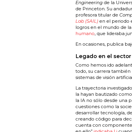
Engineering
de la Univers
de Princeton. Su andadur
profesora titular de
Compu
Lab (SAIL)
en el periodo e
logros en el mundo de la
humano
, que lideraba j
En ocasiones, publica ba
Legado en el sector
Como hemos ido adelantan
todo, su carrera también
sistemas de visión artifici
La trayectoria investigado
la hayan bautizado como
la IA no sólo desde una 
cuestiones como la socieda
desarrollar tecnología, 
creando código para deci
cuenta con componentes 
en ello”
indicaba Li
cuando