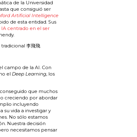
ática de la Universidad
asta que consiguió ser
ford Artificial Intelligence
pido de esta entidad. Sus
e IA centrado en el ser
emendy.
o tradicional 李飛飛.
el campo de la AI. Con
mo el
Deep Learning
, los
n conseguido que muchos
ido creciendo por abordar
mplio incluyendo
a su vida a investigar y
ones. No sólo estamos
n. Nuestra decisión
pero necesitamos pensar