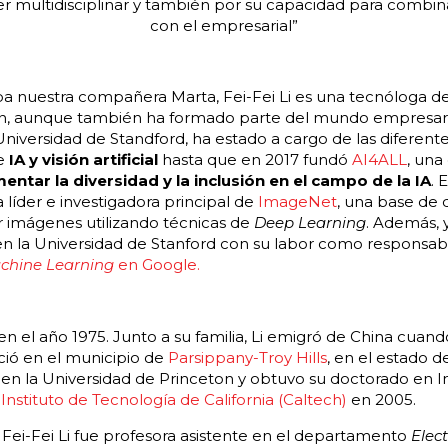
r multidisciplinar y también por su capacidad para comb
con el empresarial
”
a nuestra compañera Marta, Fei-Fei Li es una tecnóloga d
ón, aunque también ha formado parte del mundo empresaria
 Universidad de Standford, ha estado a cargo de las diferente
de
IA y visión artificial
hasta que en 2017 fundó
AI4ALL
, una
entar la diversidad y la inclusión en el campo de la IA
. 
a líder e investigadora principal de
ImageNet
, una base de 
 imágenes utilizando técnicas de
Deep Learning
. Además, y
en la Universidad de Stanford con su labor como responsabl
chine Learning
en Google.
n el año 1975. Junto a su familia, Li emigró de China cuand
ció en el municipio de
Parsippany-Troy Hills
, en el estado 
a en la Universidad de Princeton y obtuvo su doctorado en I
l
Instituto de Tecnología de California (Caltech)
en 2005.
s, Fei-Fei Li fue profesora asistente en el departamento
Elec