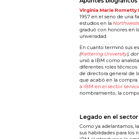
Apuntes biográficos
Virginia Marie Rometty 
1957 en el seno de una f
estudios en la
Northweste
graduó con honores en la
universidad.
En cuanto terminó sus es
(
Kettering University
),
dond
unió a IBM como analist
diferentes roles técnicos
de directora general de l
que acabó en la compra 
a IBM en el sector servici
nombramiento, la compañí
Legado en el sector
Como ya adelantamos, la 
sus habilidades para los 