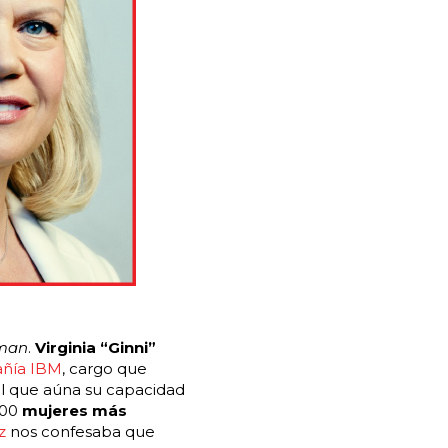
oman
.
Virginia “Ginni”
añía IBM
, cargo que
l que aúna su capacidad
100
mujeres más
z
nos confesaba que