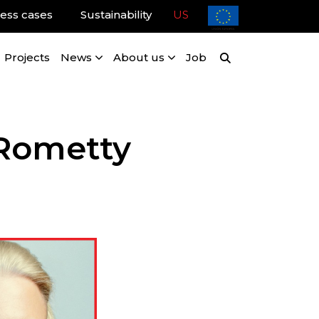
ess cases
Sustainability
US
Projects
News
About us
Job
 Rometty