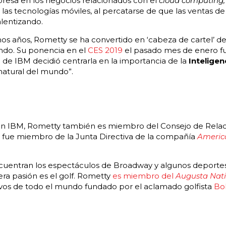
presa en los negocios relacionados con el
cloud computing
y las tecnologías móviles, al percatarse de que las ventas d
lentizando.
s años, Rometty se ha convertido en ‘cabeza de cartel’ de 
do. Su ponencia en el
CES 2019
el pasado mes de enero fu
 de IBM decidió centrarla en la importancia de la
Inteligenc
natural del mundo”.
en IBM, Rometty también es miembro del Consejo de Relaci
 fue miembro de la Junta Directiva de la compañía
America
encuentran los espectáculos de Broadway y algunos deporte
ra pasión es el golf. Rometty
es miembro del
Augusta
Nati
ivos de todo el mundo fundado por el aclamado golfista
Bo