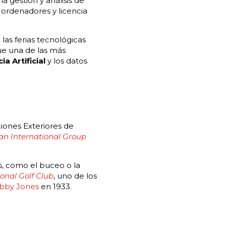
,
la gestión y análisis de
e ordenadores y licencia
las ferias tecnológicas
e una de las más
ia Artificial
y los datos
ones Exteriores de
n International Group
s, como el buceo o la
onal Golf Club
, uno de los
bby Jones
en 1933.