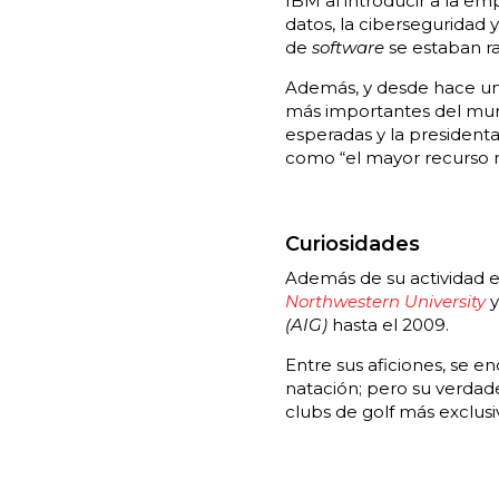
IBM al introducir a la em
datos, la ciberseguridad 
de
software
se estaban ra
Además, y desde hace uno
más importantes del mun
esperadas y la presidenta
como “el mayor recurso 
Curiosidades
Además de su actividad 
Northwestern University
y
(AIG)
hasta el 2009.
Entre sus aficiones, se 
natación; pero su verdade
clubs de golf más exclus