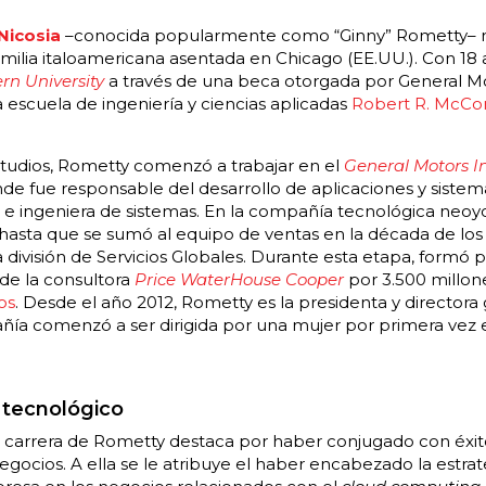
Nicosia
–conocida popularmente como “Ginny” Rometty– nac
amilia italoamericana asentada en Chicago (EE.UU.). Con 1
rn University
a través de una beca otorgada por General Mot
 escuela de ingeniería y ciencias aplicadas
Robert R. McCo
tudios, Rometty comenzó a trabajar en el
General Motors In
e fue responsable del desarrollo de aplicaciones y sistem
a e ingeniera de sistemas. En la compañía tecnológica ne
 hasta que se sumó al equipo de ventas en la década de los
a división de Servicios Globales. Durante esta etapa, formó 
de la consultora
Price WaterHouse Cooper
por 3.500 millone
os
. Desde el año 2012, Rometty es la presidenta y directora
a comenzó a ser dirigida por una mujer por primera vez en
 tecnológico
carrera de Rometty destaca por haber conjugado con éxito
negocios. A ella se le atribuye el haber encabezado la estra