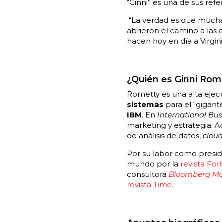
“Ginni” es una de sus refe
“La verdad es que muchas 
abrieron el camino a las
hacen hoy en día a Virgi
¿Quién es Ginni Rom
Rometty es una alta eje
sistemas
para el “gigant
IBM
. En
International Bu
marketing y estrategia. A
de análisis de datos,
clou
Por su labor como presi
mundo por la
revista For
consultora
Bloomberg Ma
revista Time.