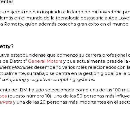
rentes:
mujeres me han inspirado a lo largo de mi trayectoria prof
 demás en el mundo de la tecnología destacaría a Ada Lovel
nia Rometty, quien además cosecha gran éxito en el mundo 
etty?
cutiva estadounidense que comenzó su carrera profesiona
e de Detroit”
General Motors
y que actualmente preside la
siness Machines
desempeñó varios roles relacionados con la 
ctualmente, su trabajo se centra en la gestión global de l
d computing
y
cognitive computing systems
.
denta de IBM ha sido seleccionada como una de las 100 mu
bes
(puesto número 10), una de las 50 personas más influy
rkets
y una de las 20 personas más importantes en el secto