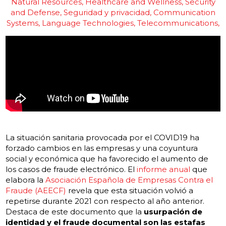
Natural Resources
Healthcare and Wellness
Security
and Defense
Seguridad y privacidad
Communication
Systems
Language Technologies
Telecommunications
La situación sanitaria provocada por el COVID19 ha
forzado cambios en las empresas y una coyuntura
social y económica que ha favorecido el aumento de
los casos de fraude electrónico. El
informe anual
que
elabora la
Asociación Española de Empresas Contra el
Fraude (AEECF)
revela que esta situación volvió a
repetirse durante 2021 con respecto al año anterior.
Destaca de este documento que la
usurpación de
identidad y el fraude documental son las estafas