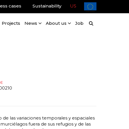
ess cases
Sustainability
US
Projects
News
About us
Job
DE
00210
o de las variaciones temporales y espaciales
murciélagos fuera de sus refugios y de las